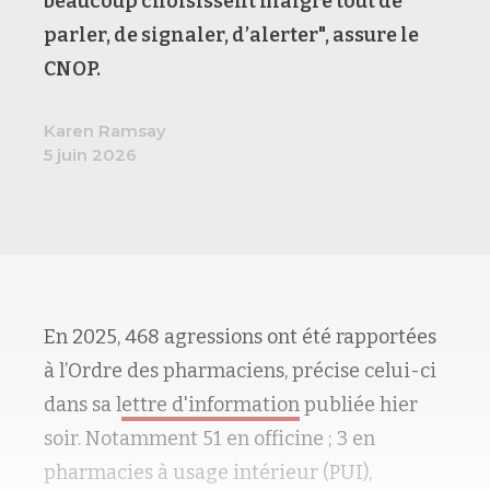
beaucoup choisissent malgré tout de
parler, de signaler, d’alerter", assure le
CNOP.
Karen Ramsay
5 juin 2026
En 2025, 468 agressions ont été rapportées
à l’Ordre des pharmaciens, précise celui-ci
dans sa l
ettre d'information
publiée hier
soir. Notamment 51 en officine ; 3 en
pharmacies à usage intérieur (PUI),