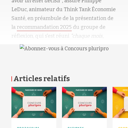
avoir un effet décisif",
assure Philippe
LeDuc, animateur du Think Tank Économie
Santé, en préambule de la présentation de
la
recommandation 2025
du groupe de
réflexion, qui s'est réuni
"chaque mois,
Articles relatifs
RETOUR HAUT DE PAGE
PROTOCOLES
PATIENTS
COOR