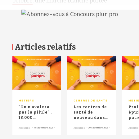
octobre
, une marche blanche portée
Articles relatifs
RETOUR HAUT DE PAGE
MÉTIERS
CENTRES DE SANTÉ
MÉTI
"On n’avalera
Les centres de
Prof
pas la pilule" :
santé de
épui
18.000
nouveau dans
pati
pharmaciens
la rue le 2
de s
et près de
octobre
man
-
18 septembre 2025
-
-
30 septembre 2025
-
ABONNÉS
ABONNÉS
ABONNÉ
70.000 ki...
prochain
pers