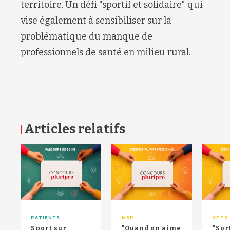
territoire. Un défi "sportif et solidaire" qui
vise également à sensibiliser sur la
problématique du manque de
professionnels de santé en milieu rural.
Articles relatifs
RETOUR HAUT DE PAGE
PATIENTS
MSP
CPTS
Sport sur
"Quand on aime
"Sor