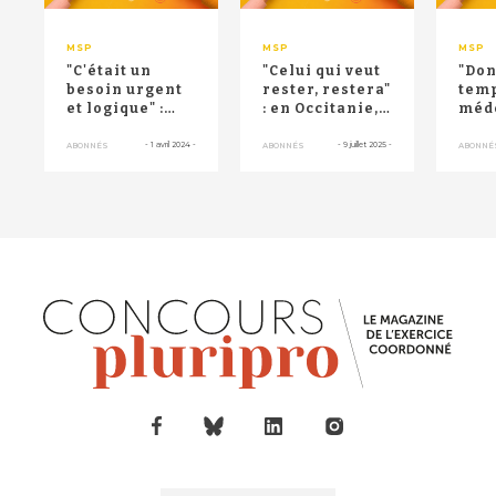
MSP
MSP
MSP
"C'était un
"Celui qui veut
"Don
besoin urgent
rester, restera"
tem
et logique" :
: en Occitanie,
méde
depuis 3 ans,
une maison de
coup
une maison de
santé e...
Lorr
-
1 avril 2024
-
-
9 juillet 2025
-
ABONNÉS
ABONNÉS
ABONNÉ
sa...
une 