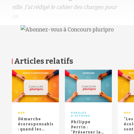
ville. J’ai rédigé le cahier des charges pour
ce
Articles relatifs
RETOUR HAUT DE PAGE
MSP
PAROLES
MSP
D'ACTEURS
Démarche
"Les
Philippe
écoresponsable
écol
Perrin :
: quand les
sont
"Préserver la