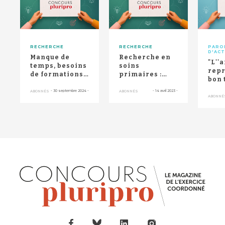
RECHERCHE
RECHERCHE
PARO
D'AC
Manque de
Recherche en
"L''a
temps, besoins
soins
repr
de formations
primaires :
bon 
et de
quels sont les
jeu 
financements :
défis de
-
30 septembre 2024
-
-
14 avril 2023
-
ABONNÉS
ABONNÉS
rech
ABONNÉ
malgré le...
demain ?