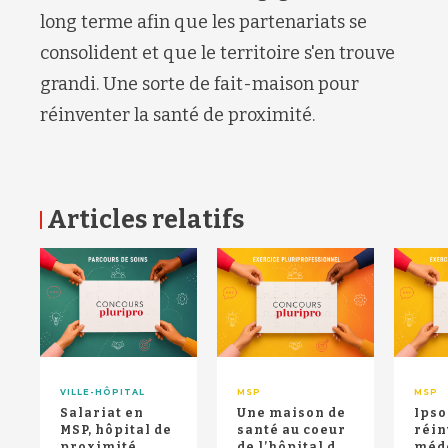
long terme afin que les partenariats se
consolident et que le territoire s'en trouve
grandi. Une sorte de fait-maison pour
réinventer la santé de proximité.
Articles relatifs
RETOUR HAUT DE PAGE
VILLE-HÔPITAL
MSP
MSP
Salariat en
Une maison de
Ipso
MSP, hôpital de
santé au coeur
réin
proximité,
de l’hôpital de
méd