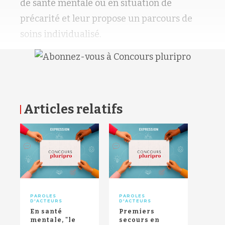
de santé mentale ou en situation de
précarité et leur propose un parcours de
soins individualisé.
Articles relatifs
RETOUR HAUT DE PAGE
PAROLES
PAROLES
D'ACTEURS
D'ACTEURS
En santé
Premiers
mentale, "le
secours en