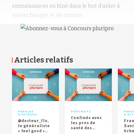
connaissances en kiné dans le but d’aider à
mieux bouger, et de contrer
Articles relatifs
RETOUR HAUT DE PAGE
PAROLES
PORTRAITS
PARO
D'ACTEURS
D'AC
Confinés avec
@docteur_flo,
Fran
les pros de
le généraliste
Xavi
santé des
« feel good »
Schw
réseaux