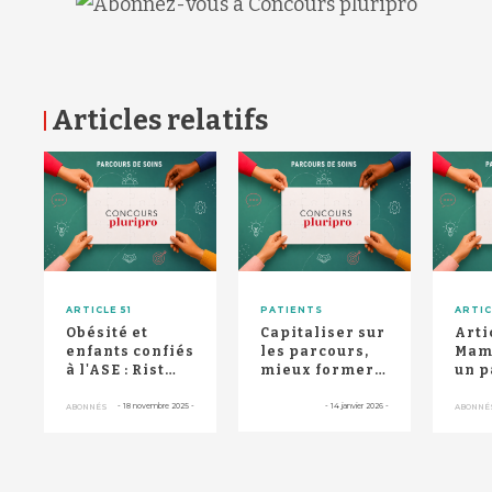
Articles relatifs
RETOUR HAUT DE PAGE
ARTICLE 51
PATIENTS
ARTIC
Obésité et
Capitaliser sur
Artic
enfants confiés
les parcours,
Mam'
à l'ASE : Rist
mieux former
un p
confirme la
les soignants,
coo
parution
recueillir d...
pou
-
18 novembre 2025
-
-
14 janvier 2026
-
ABONNÉS
ABONNÉ
prochai...
ence