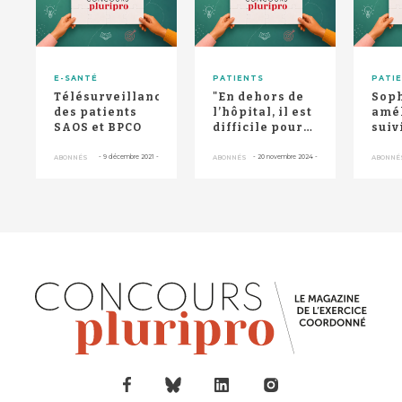
E-SANTÉ
PATIENTS
PATI
Télésurveillance
"En dehors de
Sop
des patients
l’hôpital, il est
amél
SAOS et BPCO
difficile pour
suiv
les patients de
diab
trouver...
l’as
-
9 décembre 2021
-
-
20 novembre 2024
-
ABONNÉS
ABONNÉS
ABONNÉ