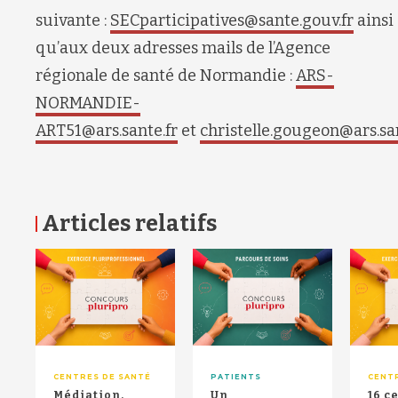
suivante :
SECparticipatives@sante.gouv.fr
ainsi
qu’aux deux adresses mails de l’Agence
régionale de santé de Normandie :
ARS-
NORMANDIE-
ART51@ars.sante.fr
et
christelle.gougeon@ars.san
Articles relatifs
RETOUR HAUT DE PAGE
CENTRES DE SANTÉ
PATIENTS
CENT
Médiation,
Un
16 c