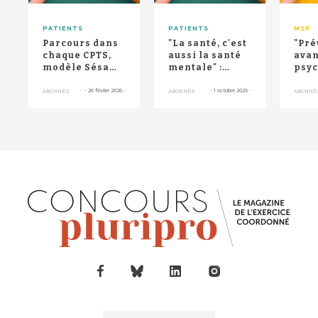
PATIENTS
PATIENTS
MSP
Parcours dans
"La santé, c'est
"Pré
chaque CPTS,
aussi la santé
avan
modèle Sésame
mentale" :
psyc
renforcé, stage
Santé publique
une 
en psychiatri...
France lance...
sant
-
26 février 2026
-
-
1 octobre 2025
-
ABONNÉS
ABONNÉS
ABONNÉ
exp
de...