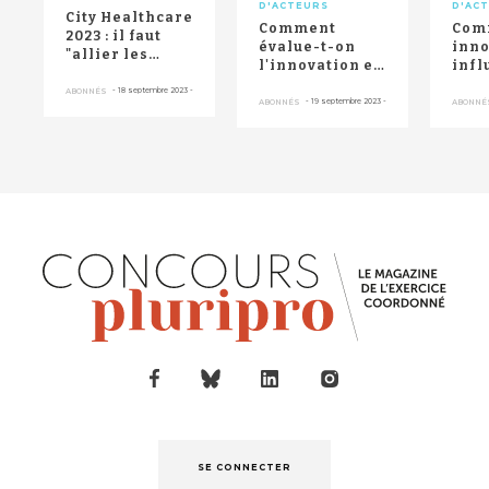
D'ACTEURS
D'AC
City Healthcare
Comment
Com
2023 : il faut
évalue-t-on
inno
"allier les
l'innovation en
infl
compétences
santé en
elle
locales" pour
-
18 septembre 2023
-
ABONNÉS
France ?
méd
-
19 septembre 2023
-
ABONNÉS
ABONNÉ
f...
dema
SE CONNECTER