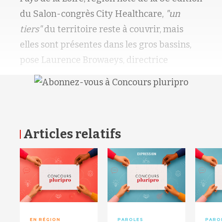
du Salon-congrès City Healthcare,
"un
tiers"
du territoire reste à couvrir, mais
elles sont présentes dans les gros bassins,
pose Laurence Browaeys, directrice
Articles relatifs
RETOUR HAUT DE PAGE
EN RÉGION
PAROLES
PARO