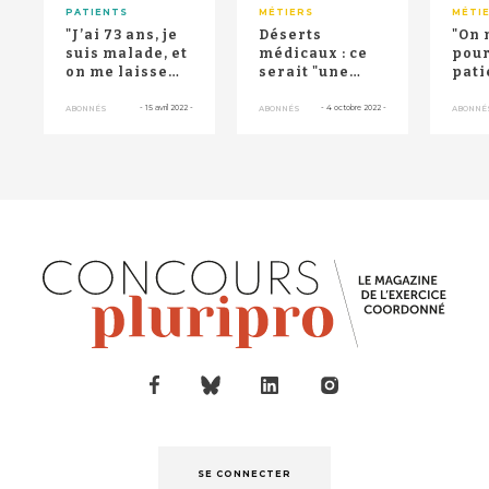
PATIENTS
MÉTIERS
MÉTI
"J’ai 73 ans, je
Déserts
"On 
suis malade, et
médicaux : ce
pour
on me laisse
serait "une
pati
mourir" : le cri
faute" de ne
méd
désespé...
pas s’appuyer
pour
-
15 avril 2022
-
-
4 octobre 2022
-
ABONNÉS
ABONNÉS
ABONNÉ
sur les i...
SE CONNECTER