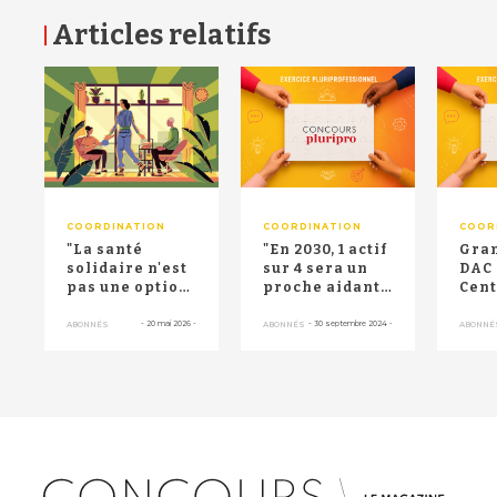
Articles relatifs
RETOUR HAUT DE PAGE
COORDINATION
COORDINATION
COOR
"La santé
"En 2030, 1 actif
Gran
solidaire n'est
sur 4 sera un
DAC 
pas une option"
proche aidant"
Cent
: des maisons
: le collectif je
le p
et centres de ...
t'Ai...
cent
-
20 mai 2026
-
-
30 septembre 2024
-
ABONNÉS
ABONNÉS
ABONNÉ
ress