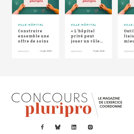
VILLE-HÔPITAL
VILLE-HÔPITAL
VILLE
Construire
« L’hôpital
Outi
ensemble une
privé peut
liai
offre de soins
jouer un rôle
mieu
de second
recours à
-
14 juin 2020
-
-
15 juin 2020
-
ABONNÉS
ABONNÉS
ABONNÉ
distance »