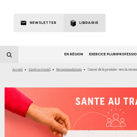
Skip
to
Newsletter
main
NEWSLETTER
LIBRAIRIE
navigation
EN RÉGION
EXERCICE PLURIPROFESSI
Fil
Accueil
Santé au travail
Recommandations
Cancer de la prostate : vers la reco
d'Ariane