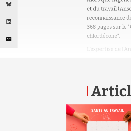
et du travail (
Ans
reconnaissance de
368 pages sur
le "
chlordécone".
L’expertise de l'A
Articl