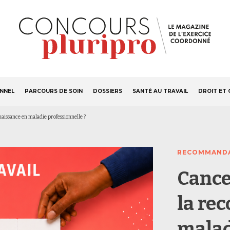
S'ABONNER
Navigation
ONNEL
PARCOURS DE SOIN
DOSSIERS
SANTÉ AU TRAVAIL
DROIT ET 
principale
nnaissance en maladie professionnelle ?
RECOMMAND
Cancer
la re
malad