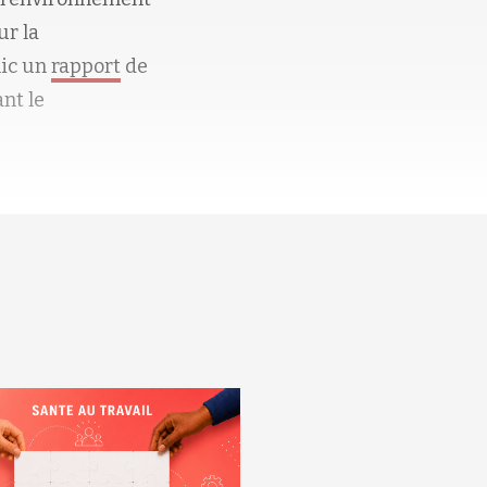
ur la
lic un
rapport
de
ant le