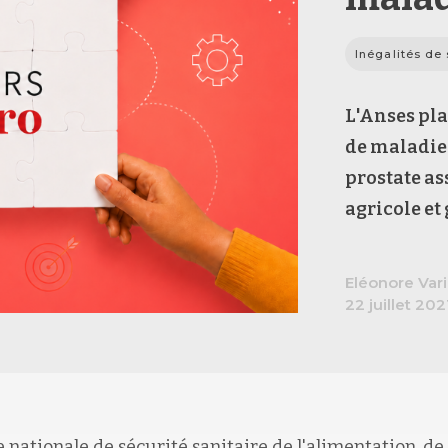
Inégalités de
L'A
nses
pla
de maladie
prostate as
agricole et
Eléonore Vari
22 juillet 202
 nationale de sécurité sanitaire de l'alimentation, d