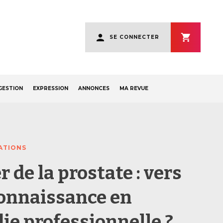
User
SE CONNECTER
account
menu
GESTION
EXPRESSION
ANNONCES
MA REVUE
ATIONS
 de la prostate : vers
connaissance en
ie professionnelle ?