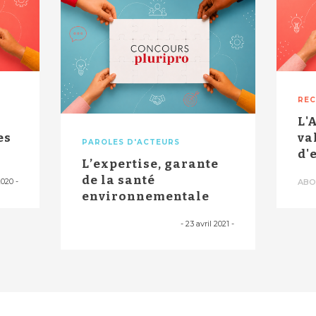
RE
L'
es
va
PAROLES D'ACTEURS
d'
L’expertise, garante
na
de la santé
2020
-
ABO
environnementale
-
23 avril 2021
-