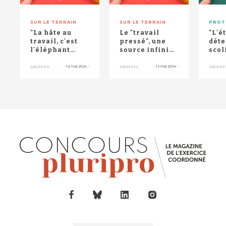
SUR LE TERRAIN
SUR LE TERRAIN
PROT
"La hâte au
Le "travail
"L'ét
travail, c'est
pressé", une
déte
l'éléphant
source infinie
scol
dans la pièce" :
d'effets
les 
entretien avec
pervers
-
14 mai 2024
-
-
12 mai 2024
-
ABONNÉS
ABONNÉS
ABONNÉ
...