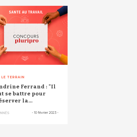
 LE TERRAIN
ndrine Ferrand : "Il
ut se battre pour
éserver la
decine du tr...
-
10 février 2023
-
NNÉS