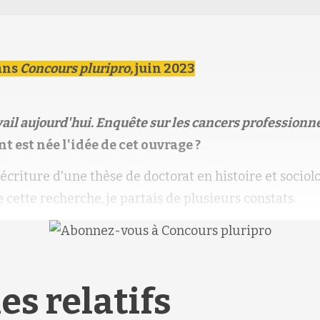
ans
Concours pluripro,
juin 2023
ail aujourd'hui. Enquête sur les cancers professionne
est née l'idée de cet ouvrage ?
éécriture d'une thèse de doctorat en histoire et sociol
 cette recherche, je partais de plusieurs constats.
es relatifs