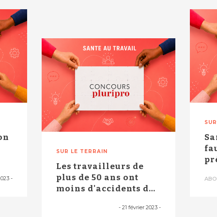
SUR
on
Sa
fa
SUR LE TERRAIN
pr
Les travailleurs de
mé
plus de 50 ans ont
2023
-
ABO
moins d'accidents du
travail......
-
21 février 2023
-