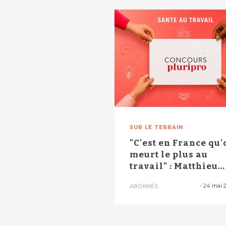
SUR LE TERRAIN
"C'est en France qu'
meurt le plus au
travail" : Matthieu
Lépine rév...
-
24 mai 
ABONNÉS