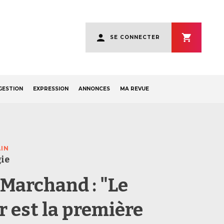
User
SE CONNECTER
account
menu
GESTION
EXPRESSION
ANNONCES
MA REVUE
AIN
ie
Marchand : "Le
r est la première