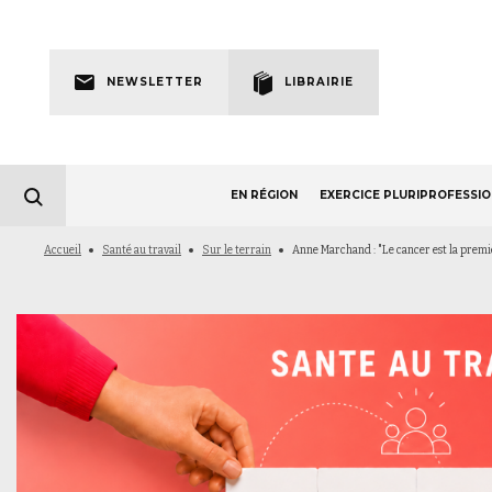
Skip
to
Newsletter
main
NEWSLETTER
LIBRAIRIE
navigation
EN RÉGION
EXERCICE PLURIPROFESSI
Fil
Accueil
Santé au travail
Sur le terrain
Anne Marchand : "Le cancer est la premiè
d'Ariane