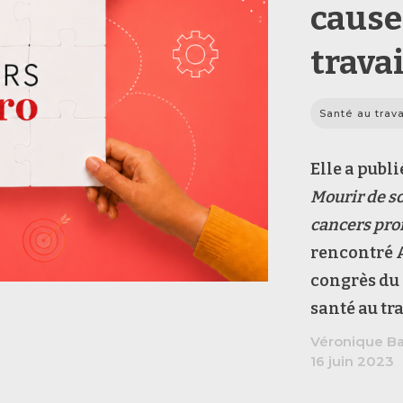
cause
trava
Santé au trava
Elle a publi
Mourir de so
cancers prof
rencontré 
congrès du 
santé au tra
Véronique Bac
16 juin 2023