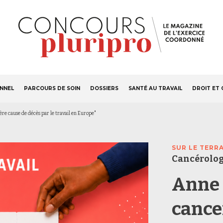
S'ABONNER
Navigation
ONNEL
PARCOURS DE SOIN
DOSSIERS
SANTÉ AU TRAVAIL
DROIT ET 
principale
re cause de décès par le travail en Europe"
SUR LE TERR
Cancérolog
Anne 
cance