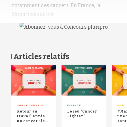
notamment des cancers. En France, la
plupart des actifs
Articles relatifs
RETOUR HAUT DE PAGE
SUR LE TERRAIN
E-SANTÉ
MSP
Retour au
Le jeu "Cancer
#Mar
travail après
Fighter"
une 
un cancer : le
sant
rôle des
Rain