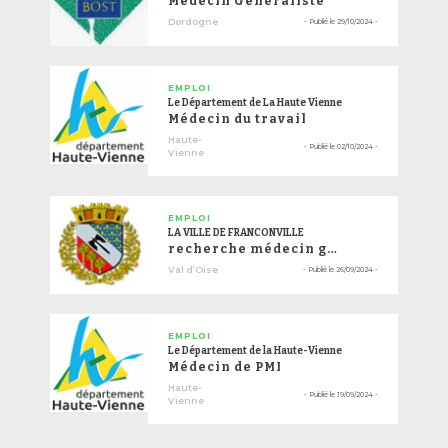
Médecin Généraliste
Dordogne
- Publié le
29/10/2024
-
EMPLOI
Le Département de La Haute Vienne
Médecin du travail
Haute-
- Publié le
02/10/2024
-
Vienne
EMPLOI
LA VILLE DE FRANCONVILLE
recherche médecin généraliste salarié
Val d’Oise
- Publié le
26/09/2024
-
EMPLOI
Le Département de la Haute-Vienne
Médecin de PMI
Haute-
- Publié le
19/09/2024
-
Vienne