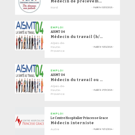
Médecin de prélèvement
Nord
- Publié le
03/03/2025
-
EMPLOI
AISMT 04
Médecin du travail (h/f) - CDI
Alpes-de-
Haute-
- Publié le
10/02/2025
-
Provence
EMPLOI
AISMT 04
Médecin du travail ou Collaborateur mé...
Alpes-de-
Haute-
- Publié le
27/01/2025
-
Provence
EMPLOI
Le Centre Hospitalier Princesse Grace
Médecin interniste
Autre
- Publié le
19/12/2024
-