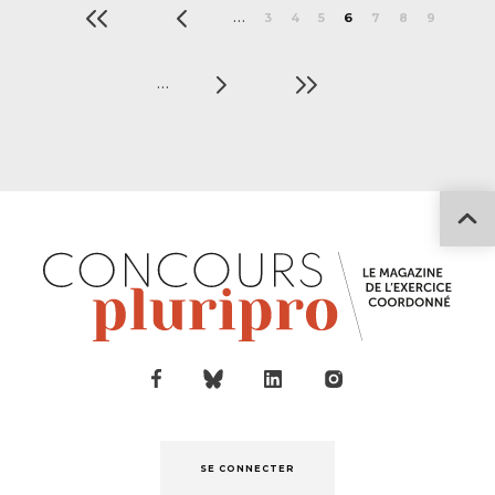
…
3
4
5
6
7
8
9
›
»
…
SE CONNECTER