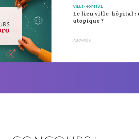
angè
VILLE-HÔPITAL
Le lien ville-hôpital 
utopique ?
ABONNÉS