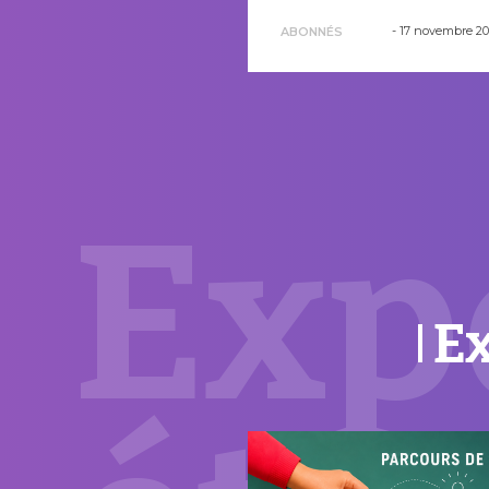
d'addictol...
-
17 novembre 2
ABONNÉS
Exp
Ex