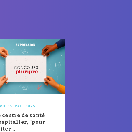
s
ROLES D'ACTEURS
e centre de santé
ospitalier, "pour
iter ...