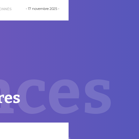
-
17 novembre 2025
-
ONNÉS
nces
res