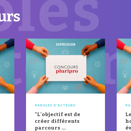
oles
urs
cteur
PAROLES D'ACTEURS
PA
"L'objectif est de
L
créer différents
h
parcours ...
év