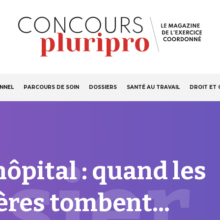
S'ABONNER
Navigation
ONNEL
PARCOURS DE SOIN
DOSSIERS
SANTÉ AU TRAVAIL
DROIT ET 
principale
sier
hôpital : quand les
ères tombent...