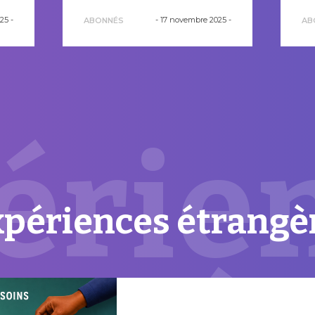
025
-
-
17 novembre 2025
-
ABONNÉS
AB
érie
périences étrangè