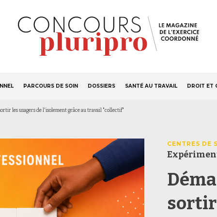
S'ABONNER
Navigation
ONNEL
PARCOURS DE SOIN
DOSSIERS
SANTÉ AU TRAVAIL
DROIT ET 
principale
rtir les usagers de l'isolement grâce au travail "collectif"
CENTRES DE 
Expérimen
Démar
sortir