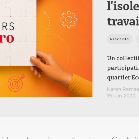
l'iso
travai
Précarité
Un collecti
participati
quartier E
Karen Ramsa
19 juin 2022