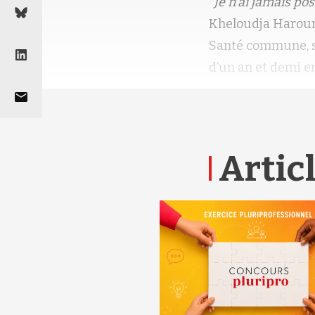
"
Je n’ai jamais po
Kheloudja Haroun,
Santé commune, si
d’un an et demi e
Articl