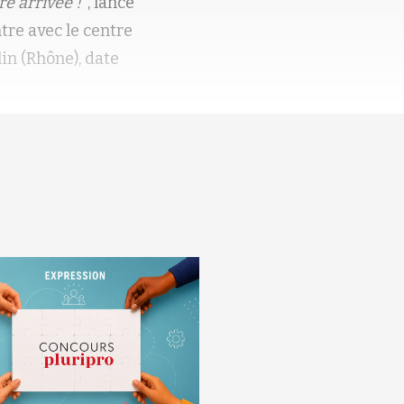
re arrivée !"
, lance
tre avec le centre
in (Rhône), date