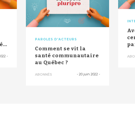
INT
Av
ce
PAROLES D'ACTEURS
tés
pa
Comment se vit la
"l’
santé communautaire
2022
-
ABO
au Québec ?
-
20 juin 2022
-
ABONNÉS