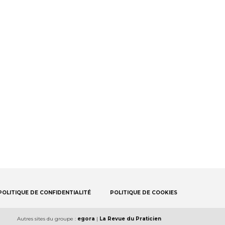
POLITIQUE DE CONFIDENTIALITÉ
POLITIQUE DE COOKIES
Autres sites du groupe :
egora
|
La Revue du Praticien