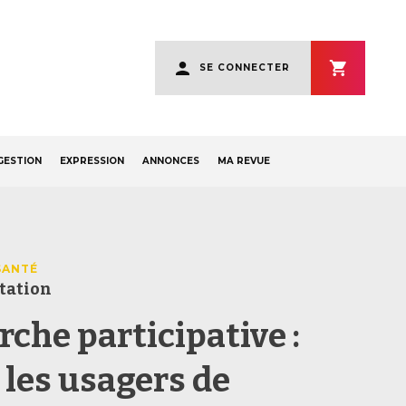
User
SE CONNECTER
account
menu
GESTION
EXPRESSION
ANNONCES
MA REVUE
SANTÉ
tation
che participative :
 les usagers de