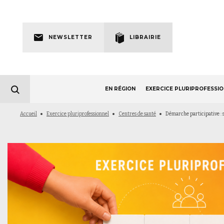
Skip
to
Newsletter
main
NEWSLETTER
LIBRAIRIE
navigation
EN RÉGION
EXERCICE PLURIPROFESSI
Fil
Accueil
Exercice pluriprofessionnel
Centres de santé
Démarche participative : so
d'Ariane