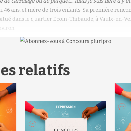
sé de carrelage ou de parquet… mais je suis fière d’y êt
 46 ans, et mère de trois enfants. Sa première rencon
tué dans le quartier Ecoin-Thibaude, à Vaulx-en-Vel
nviron.
es relatifs