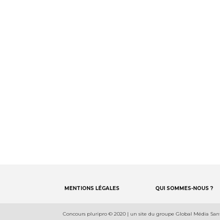
facebook
bluesky
instagram
linkedin
Footer
MENTIONS LÉGALES
QUI SOMMES-NOUS ?
menu
Footer
Concours pluripro © 2020 | un site du groupe Global Média San