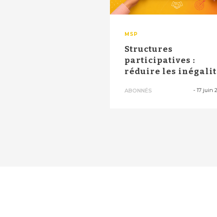
MSP
Structures
participatives :
réduire les inégali
de santé grâce à l’...
-
17 juin 
ABONNÉS