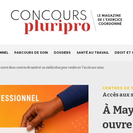
S'ABONNER
Navigation
ONNEL
PARCOURS DE SOIN
DOSSIERS
SANTÉ AU TRAVAIL
DROIT ET 
principale
n ouvre deux centres de santé et un médicobus pour renforcer l'accès aux soins
CENTRES DE 
Accès aux 
À May
ouvre