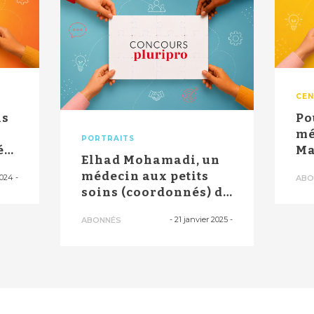
CEN
is
Po
s
mé
PORTRAITS
é
Ma
Elhad Mohamadi, un
"se
médecin aux petits
2024
-
ABO
soins (coordonnés) de
son île
-
21 janvier 2025
-
ABONNÉS