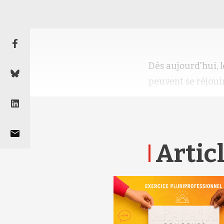
Dès aujourd'hui, 
peuvent se réjoui
Articl