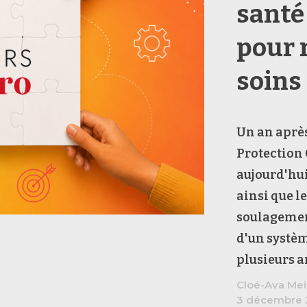
santé
pour 
soins
Un an après
Protection 
aujourd'hui
ainsi que 
soulagement
d'un systèm
plusieurs 
Cloé-Ava Mei
3 décembre 