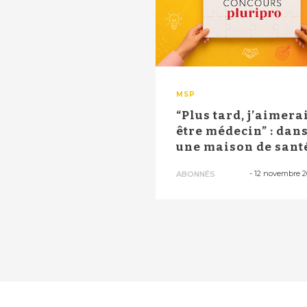
MSP
“Plus tard, j’aimera
être médecin” : dan
une maison de sant
de May...
-
12 novembre 
ABONNÉS