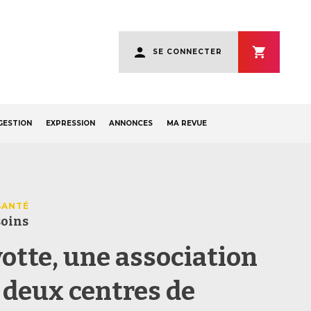
User
SE CONNECTER
account
menu
GESTION
EXPRESSION
ANNONCES
MA REVUE
SANTÉ
soins
otte, une association
 deux centres de