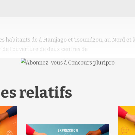
les habitants de à Hamjago et Tsoundzou, au Nord et à
r de l'ouverture de deux centres de
es relatifs