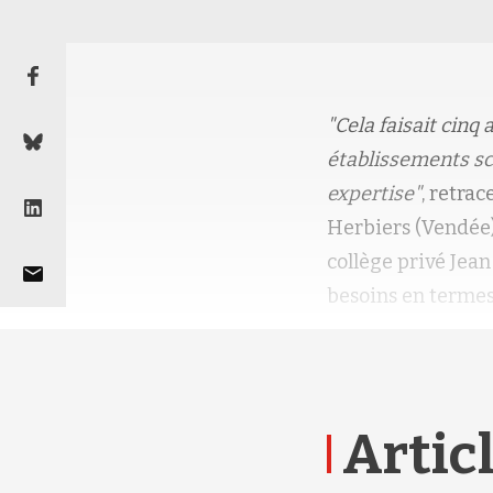
"Cela faisait cinq 
établissements sco
expertise"
, retra
Herbiers (Vendée).
collège privé Jean
besoins en terme
Articl