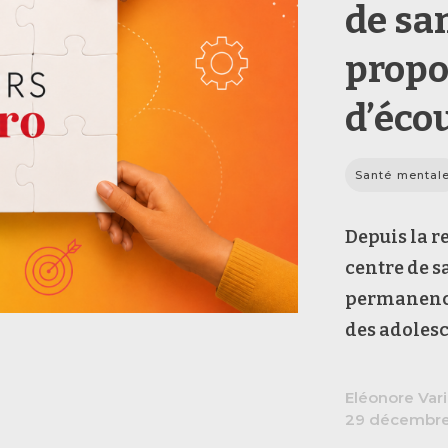
de sa
propo
d’éco
Santé mental
Depuis la r
centre de s
permanence
des adolesc
Eléonore Vari
29 décembr