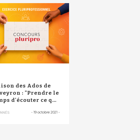
P
ison des Ados de
Aveyron : "Prendre le
mps d'écouter ce que
e...
-
19 octobre 2021
-
NNÉS