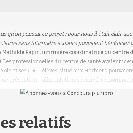
ans qu’on pensait ce projet : pour nous il était clair que
laires sans infirmière scolaire pouvaient bénéficier 
ce Mathilde Papin, infirmière coordinatrice du centre 
 Les professionnelles du centre de santé avaient iden
 Yole et ses 1 500 élèves, situé aux Herbiers, pouvaien
s de prévention – alimentation, sommeil, consommati
es relatifs