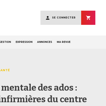
User
SE CONNECTER
account
menu
GESTION
EXPRESSION
ANNONCES
MA REVUE
SANTÉ
 mentale des ados :
infirmières du centre