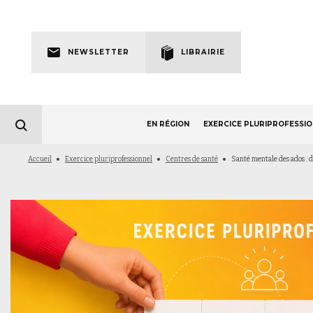
Skip
to
Newsletter
main
NEWSLETTER
LIBRAIRIE
navigation
EN RÉGION
EXERCICE PLURIPROFESSI
Fil
Accueil
Exercice pluriprofessionnel
Centres de santé
Santé mentale des ados : 
d'Ariane