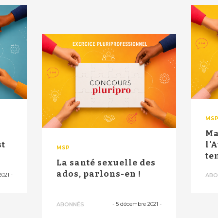
MS
Ma
st
l'
MSP
te
La santé sexuelle des
viv
ados, parlons-en !
2021
-
ABO
-
5 décembre 2021
-
ABONNÉS