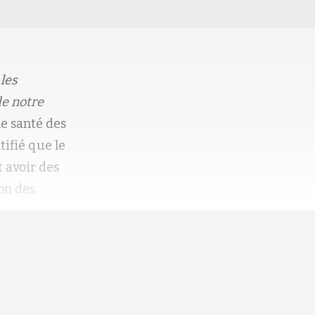
 les
de notre
de santé des
tifié que le
t avoir des
on des