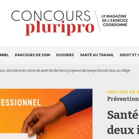
S'ABONNER
Navigation
ONNEL
PARCOURS DE SOIN
DOSSIERS
SANTÉ AU TRAVAIL
DROIT ET 
principale
deux infirmières du centre de santé des Herbiers proposent des temps d’écoute dans un collège
CENTRES DE 
Prévention
Santé
deux 