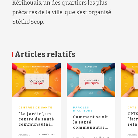
Kérihouais, un des quartiers les plus
précaires de la ville, que s'est organisé
Stétho'Scop.
Articles relatifs
RETOUR HAUT DE PAGE
CENTRES DE SANTÉ
PAROLES
CPTS
D'ACTEURS
"Le Jardin", un
CPTS
Comment se vit
centre de santé
"fair
la santé
communautaire
refa
communautaire
et planétaire
com
au Québec ?
qui cultiv...
sur 
-
19 mai 2024
-
ABONNÉS
ABONNÉ
-
20 juin 2022
-
ABONNÉS