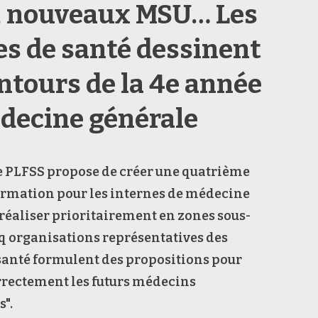
, nouveaux MSU… Les
es de santé dessinent
ontours de la 4e année
decine générale
e PLFSS propose de créer une quatrième
ormation pour les internes de médecine
 réaliser prioritairement en zones sous-
q organisations représentatives des
santé formulent des propositions pour
rrectement les futurs médecins
s".