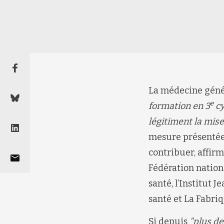
La médecine géné
e
formation en 3
cy
légitiment la mise
mesure présentée 
contribuer, affir
Fédération nation
santé, l’Institut 
santé et La Fabriq
Si depuis
"
plus de 