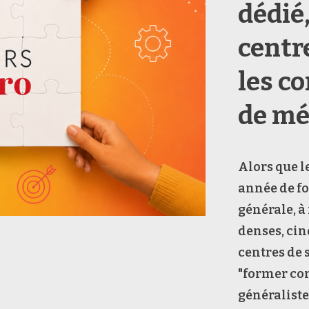
dédié
centr
les c
de mé
Alors que l
année de f
générale, à
denses, cin
centres de 
"former co
généraliste