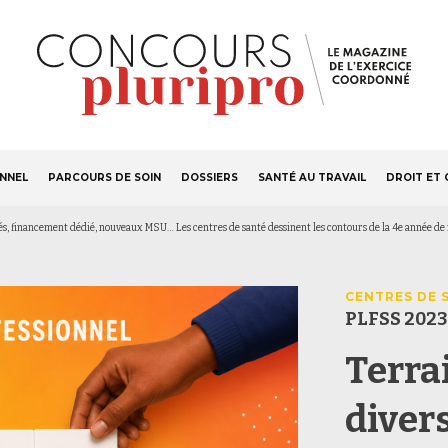
S'ABONNER
Navigation
ONNEL
PARCOURS DE SOIN
DOSSIERS
SANTÉ AU TRAVAIL
DROIT ET 
principale
fiés, financement dédié, nouveaux MSU… Les centres de santé dessinent les contours de la 4e année d
CENTRES DE 
PLFSS 2023
Terra
diver