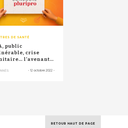
TRES DE SANTÉ
A, public
lnérable, crise
nitaire… l’avenant 4
l’accord nation...
-
12 octobre 2022
-
NNÉS
RETOUR HAUT DE PAGE