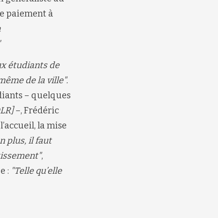
ce paiement à
n
"
x étudiants de
même de la ville".
diants – quelques
DLR]
–, Frédéric
l’accueil, la mise
n plus, il faut
stissement"
,
e :
"Telle qu’elle