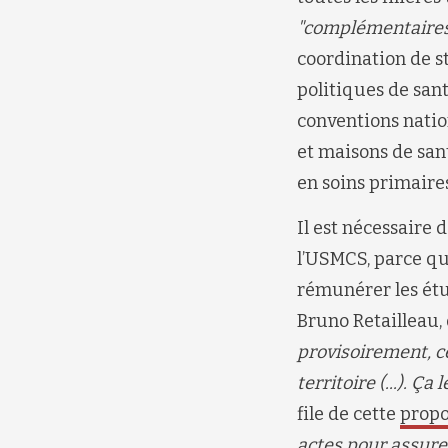
"complémentaires
coordination de st
politiques de sant
conventions natio
et maisons de san
en soins primaire
Il est nécessaire 
l’USMCS, parce q
rémunérer les étu
Bruno Retailleau,
provisoirement, c
territoire (...). 
file de cette
propo
actes pour assure