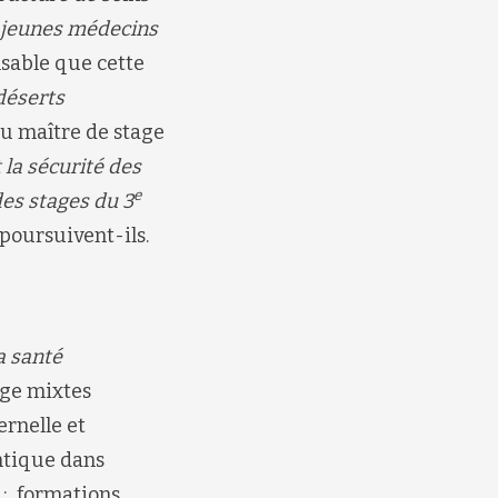
 jeunes médecins
nsable que cette
déserts
du maître de stage
 la sécurité des
e
des stages du 3
 poursuivent-ils.
a santé
age mixtes
ernelle et
ntique dans
 ; formations