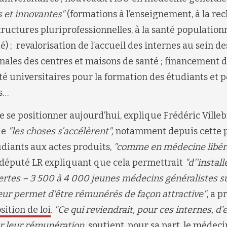
 et innovantes"
(formations à l’enseignement, à la rec
ructures pluriprofessionnelles, à la santé population
é) ; revalorisation de l’accueil des internes au sein d
nales des centres et maisons de santé ; financement 
té universitaires pour la formation des étudiants et 
s…
de se positionner aujourd’hui, explique Frédéric Ville
ue
"les choses s’accélèrent",
notamment depuis cette p
diants aux actes produits,
"comme en médecine libér
 député LR expliquant que cela permettrait
"d''install
ertes – 3 500 à 4 000 jeunes médecins généralistes s
Ça leur permet d'être rémunérés de façon attractive"
, a p
sition de loi
.
"Ce qui reviendrait, pour ces internes, d’
r leur rémunération,
soutient, pour sa part, le médeci