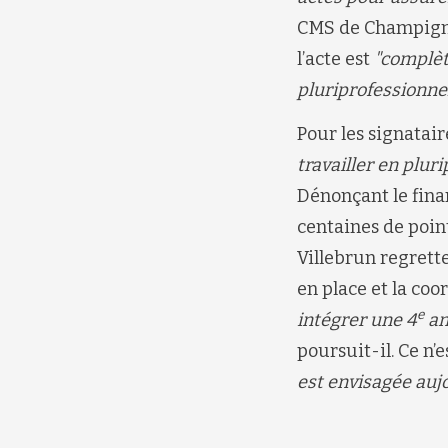
CMS de Champign
l’acte est
"complèt
pluriprofessionnel
Pour les signata
travailler en plur
Dénonçant le fi
centaines de poin
Villebrun regrette
en place et la co
e
intégrer une 4
an
poursuit-il. Ce n’
est envisagée aujo