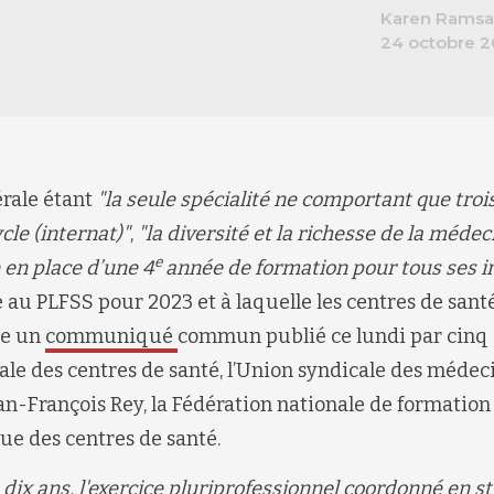
Karen Ramsa
24 octobre 
rale étant
"la seule spécialité ne comportant que tro
cle (internat)"
,
"la diversité et la richesse de la méde
e
 en place d’une 4
année de formation pour tous ses i
au PLFSS pour 2023 et à laquelle les centres de san
me un
communiqué
commun publié ce lundi par cinq o
ale des centres de santé, l’Union syndicale des médec
Jean-François Rey, la Fédération nationale de formation
ue des centres de santé.
dix ans, l'
exercice pluriprofessionnel coordonné en st