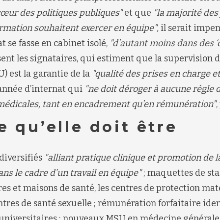
cœur des politiques publiques
"
et que
"la
majorité des
ormation souhaitent
exercer en équipe
",
il serait impe
t se fasse en
cabinet isolé,
"
d’autant moins dans des ‘
ent les signataires, qui estiment que la supervision 
U)
est la garantie de la
"qualité des prises en charge et
nnée d’internat qui
"ne doit déroger à aucune règle 
médicales, tant en encadrement qu’en rémunération"
,
e qu’elle doit être
diversifiés
"alliant pratique clinique et promotion de l
ns le cadre d’un travail en équipe"
; maquettes de st
res et maisons de santé, les centres de protection mat
entres de santé sexuelle
;
rémunération forfaitaire ide
es universitaires ; nouveaux MSU en médecine générale