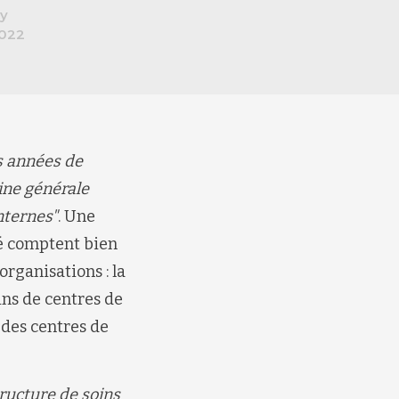
y
2022
is années de
cine générale
nternes"
. Une
té comptent bien
rganisations : la
ins de centres de
 des centres de
ructure de soins