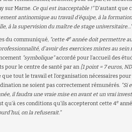
y sur Marne.
Ce qui est inacceptable !"
D’autant que 
ement antinomique au travail d’équipe, à la formatio
le, à la supervision du maître de stage universitaire…
e
ires du communiqué,
"cette 4
année doit permettre au
iprofessionnalité, d’avoir des exercices mixtes au sein 
nancement
"symbolique"
accordé pour l’accueil des étu
ts pour le centre de santé par an
[1 point = 7 euros, N
 que tout le travail et l’organisation nécessaires pour 
ordination ne soient pas correctement rémunérés.
"Si e
née, il faudra une vraie mise en avant et un vrai inve
e
est qu’à ces conditions qu’ils accepteront cette 4
anné
urd’hui, on la refuserait."