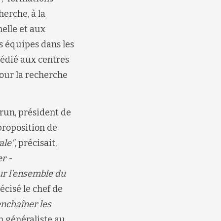
herche, à la
nelle et aux
es équipes dans les
dédié aux centres
pour la recherche
brun, président de
roposition de
ale"
, précisait,
er -
ur l'ensemble du
récisé le chef de
enchaîner les
n généraliste au