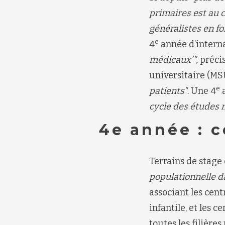
primaires
est au 
généralistes en f
e
4
année d’interna
médicaux’
",
précis
universitaire (MS
e
patients"
. Une 4
a
cycle des études 
4e année : c
Terrains de stage 
populationnelle da
associant les cent
infantile, et les c
toutes les filièr