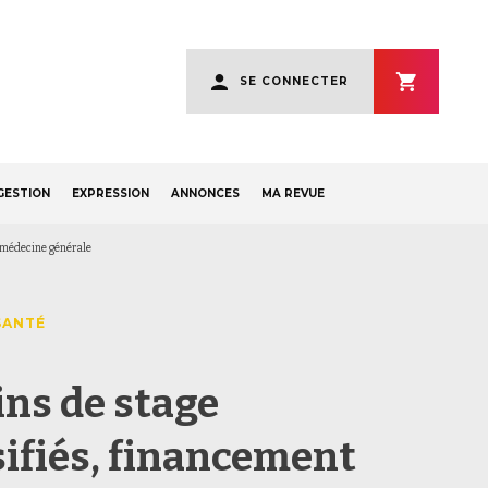
User
SE CONNECTER
account
menu
GESTION
EXPRESSION
ANNONCES
MA REVUE
e médecine générale
SANTÉ
ins de stage
sifiés, financement