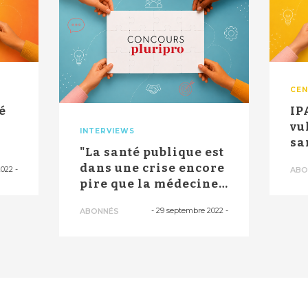
CEN
é
IP
vu
INTERVIEWS
sa
"La santé publique est
à 
dans une crise encore
2022
-
ABO
pire que la médecine
géné...
-
29 septembre 2022
-
ABONNÉS