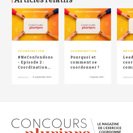
RETOUR HAUT DE PAGE
COORDINATION
COORDINATION
MÉTI
#NeConfondonsPasTout
Pourquoi et
Lead
- Episode 2 :
comment se
coor
Coordination
coordonner ?
com
d'une MSP et
la s
Coordinat...
-
8 septembre 2022
-
-
19 janvier 2021
-
ABONNÉS
ABONNÉ