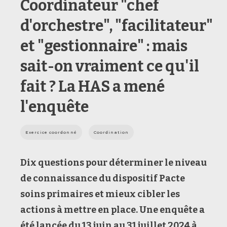
Coordinateur "chef
d'orchestre", "facilitateur"
et "gestionnaire" : mais
sait-on vraiment ce qu'il
fait ? La HAS a mené
l'enquête
Exercice coordonné
Coordination
Dix questions pour déterminer le
niveau
de connaissance du dispositif
Pacte
soins primaires
et mieux cibler les
actions à mettre en place. Une
enquête
a
été lancée du 13 juin au 31 juillet 2024
à