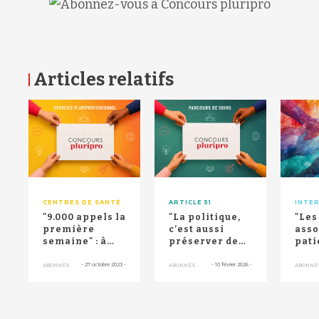
Articles relatifs
RETOUR HAUT DE PAGE
CENTRES DE SANTÉ
ARTICLE 51
INTE
"9.000 appels la
"La politique,
"Les
première
c’est aussi
asso
semaine" : à
préserver de
pati
peine ouvert,
ce qui fait la
doiv
ce centre de
justice
part
-
27 octobre 2023
-
-
10 février 2026
-
ABONNÉS
ABONNÉS
ABONNÉ
sant...
sociale...
pren
inno