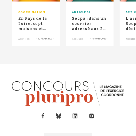
COORDINATION
ARTICLE 51
ARTIC
En Pays de la
Secpa : dans un
L'ar
Loire, sept
courrier
Secp
maisons et
adressé aux 26
déci
centres de
maisons et
inc
santé
centres de
: le
-
10 février 2026
-
-
10 février 2026
-
ABONNÉS
ABONNÉS
ABONNÉ
accompagnés
santé en...
de...
par ...