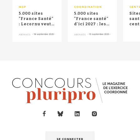
MSP
COORDINATION
CENT
5.000 sites
5.000 sites
Site
"France Santé"
"France santé"
santé
: Lecornu veut
d'ici 2027 : les
cent
"inverser la
professionnels
sant
tendance", les
de santé po...
qu'i
-
18 septembre 2025
-
-
15 septembre 2025
-
ABONNÉS
ABONNÉS
...
"d...
SE CONNECTER