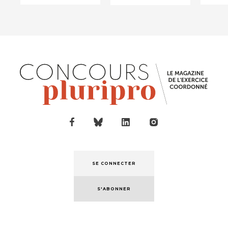
d’entrée en
accompagné
so...
pa...
SE CONNECTER
S'ABONNER