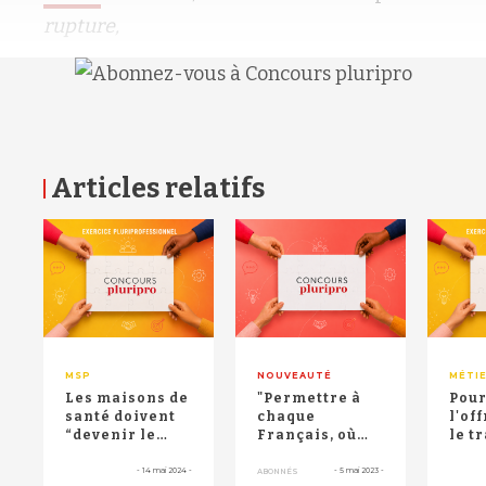
rupture,
Articles relatifs
RETOUR HAUT DE PAGE
MSP
NOUVEAUTÉ
MÉTI
Les maisons de
"Permettre à
Pour
santé doivent
chaque
l'of
“devenir le
Français, où
le t
premier
qu'il se trouve,
équi
niveau
d’être
levie
-
14 mai 2024
-
-
5 mai 2023
-
ABONNÉS