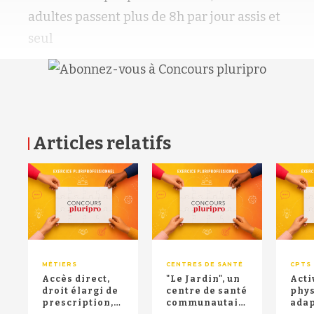
adultes passent plus de 8h par jour assis et
seul
Articles relatifs
RETOUR HAUT DE PAGE
MÉTIERS
CENTRES DE SANTÉ
CPTS
Accès direct,
"Le Jardin", un
Acti
droit élargi de
centre de santé
phy
prescription,
communautaire
adap