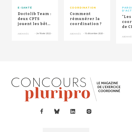
E-SANTÉ
COORDINATION
PARO
D'AC
Doctolib Team :
Comment
"Les
deux CPTS
rémunérer la
coor
jouent les bêta
coordination ?
de C
testeurs
rap
-
24 février 2022
-
-
15 décembre 2020
-
ABONNÉS
ABONNÉS
dav
ABONNÉ
d’un
de ...