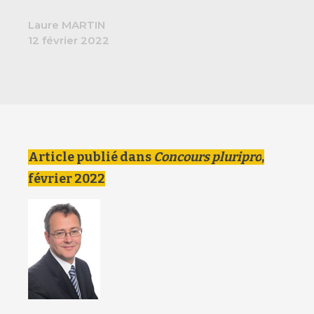
Laure MARTIN
12 février 2022
Article publié dans
Concours pluripro
,
février 2022