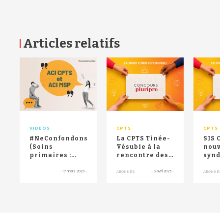
Articles relatifs
RETOUR HAUT DE PAGE
VIDEOS
CPTS
CPTS
#NeConfondonsPasTout
La CPTS Tinée-
SIS 
(Soins
Vésubie à la
nou
primaires :
rencontre des
synd
kiféfoi ?) : ACI-
saisonniers,
rep
CPTS et ACI-...
souvent peu
les
-
17 mars 2023
-
-
3 avril 2023
-
ABONNÉS
ABONNÉ
suiv...
coor
salar