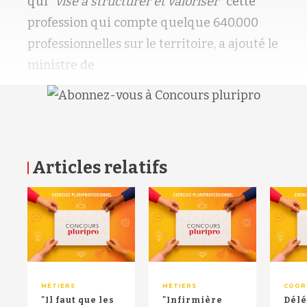
qui
"
vise à structurer et valoriser
"
cette
profession qui compte quelque
640.000
professionnelles
sur le territoire
, a ajouté
le
ministre de
Articles relatifs
RETOUR HAUT DE PAGE
MÉTIERS
MÉTIERS
COOR
"Il faut que les
"Infirmière
Délé