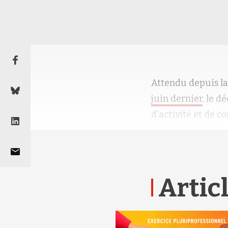
Attendu depuis la 
juin dernier
, le d
d'activité et de 
Articl