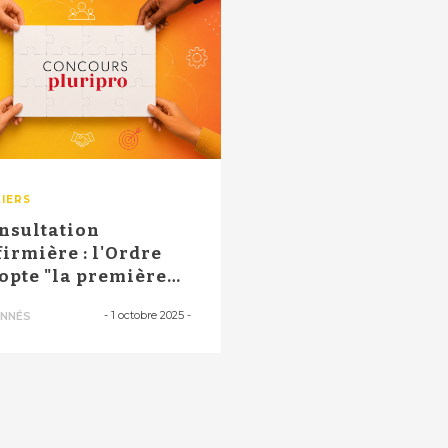
IERS
nsultation
firmière : l'Ordre
opte "la première
finition offic...
-
1 octobre 2025
-
NNÉS