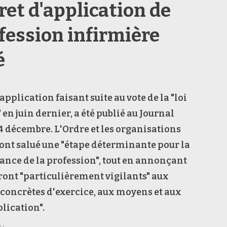
ret d'application de
ofession infirmière
é
application faisant suite au vote de la "loi
 en juin dernier, a été publié au Journal
 24 décembre. L'Ordre et les organisations
ont salué une "étape déterminante pour la
nce de la profession", tout en annonçant
eront "particulièrement vigilants" aux
concrètes d'exercice, aux moyens et aux
plication".
au