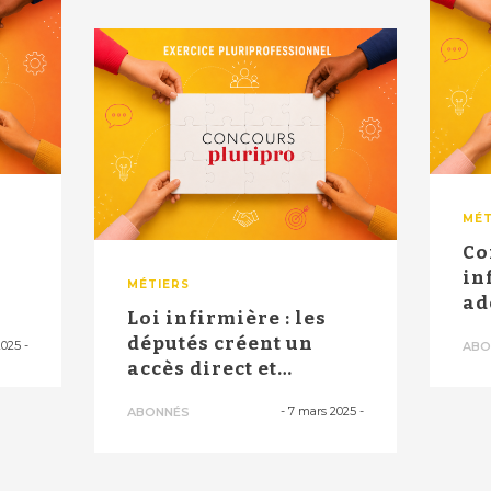
MÉT
Co
in
MÉTIERS
ad
Loi infirmière : les
es
dé
députés créent un
2025
-
ABO
accès direct et
élargissent le ...
-
7 mars 2025
-
ABONNÉS