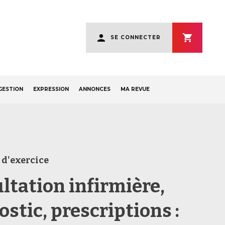
User
SE CONNECTER
account
menu
GESTION
EXPRESSION
ANNONCES
MA REVUE
 d'exercice
ltation infirmière,
stic, prescriptions :