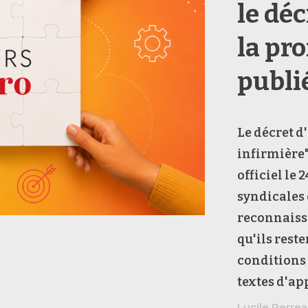
le déc
la pr
publi
Le décret d'
infirmière"
officiel le
syndicales 
reconnaissa
qu'ils rest
conditions 
textes d'ap
Lucile Perre