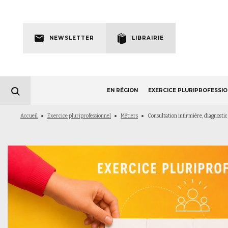
Skip
to
Newsletter
main
NEWSLETTER
LIBRAIRIE
navigation
EN RÉGION
EXERCICE PLURIPROFESSI
Fil
Accueil
Exercice pluriprofessionnel
Métiers
Consultation infirmière, diagnostic,
d'Ariane