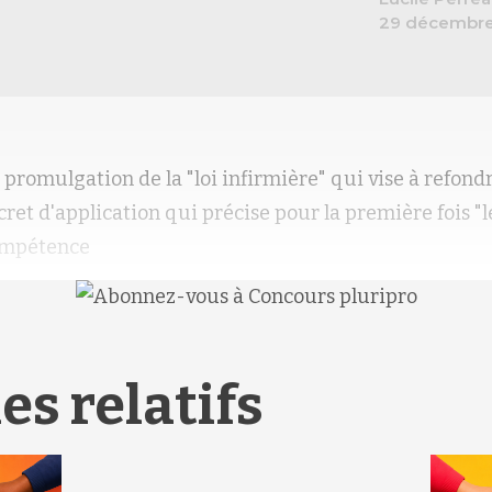
29 décembre
promulgation de la "loi infirmière" qui vise à refondr
écret d'application qui précise pour la première fois 
compétence
es relatifs