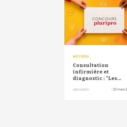
MÉTIERS
Consultation
infirmière et
diagnostic : "Les
craintes sont fondé
-
25 mars 
ABONNÉS
sur...