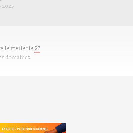
 2025
e le métier le
27
"les domaines