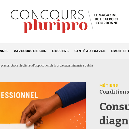
S'ABONNER
Navigation
ONNEL
PARCOURS DE SOIN
DOSSIERS
SANTÉ AU TRAVAIL
DROIT ET 
principale
 prescriptions : le décret d'application de la profession infirmière publié
MÉTIERS
Conditions
Consu
diagno