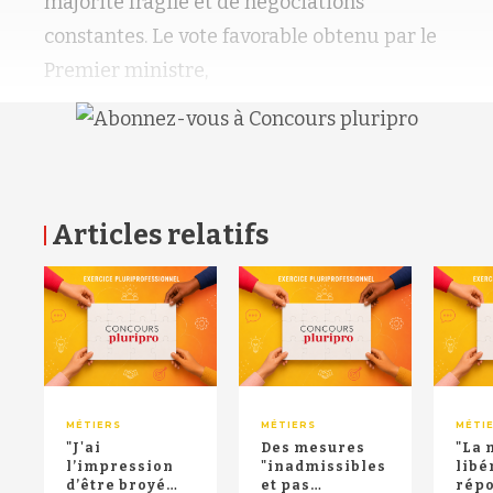
majorité fragile et de négociations
constantes. Le vote favorable obtenu par le
Premier ministre,
Articles relatifs
RETOUR HAUT DE PAGE
MÉTIERS
MÉTIERS
MÉTI
"J'ai
Des mesures
"La 
l’impression
"inadmissibles
libé
d’être broyé
et pas
répo