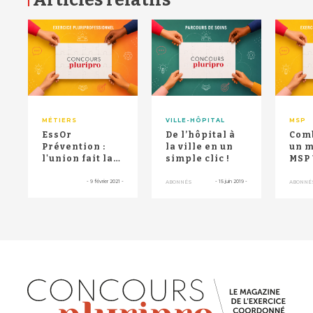
Articles relatifs
RETOUR HAUT DE PAGE
MÉTIERS
VILLE-HÔPITAL
MSP
EssOr
De l’hôpital à
Com
Prévention :
la ville en un
un m
l'union fait la
simple clic !
MSP 
force
-
9 février 2021
-
-
15 juin 2019
-
ABONNÉS
ABONNÉ