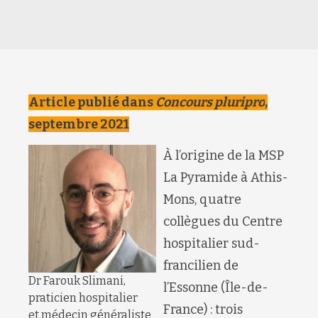
Article publié dans
Concours pluripro
,
septembre 2021
À l’origine de la MSP
La Pyramide à Athis-
Mons, quatre
collègues du Centre
hospitalier sud-
francilien de
Dr Farouk Slimani,
l’Essonne (Île-de-
praticien hospitalier
France) : trois
et médecin généraliste