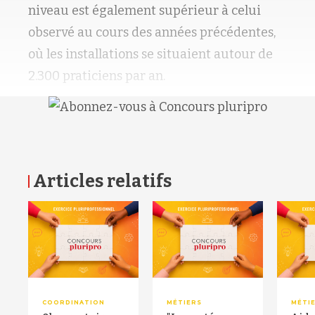
niveau est également supérieur à celui
observé au cours des années précédentes,
où les installations se situaient autour de
2.300 praticiens par an.
Articles relatifs
RETOUR HAUT DE PAGE
COORDINATION
MÉTIERS
MÉTI