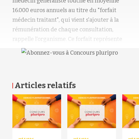
médecin généraliste touche en moyenne
16.000 euros annuels au titre du "forfait
médecin traitant", qui vient s'ajouter à la
rémunération de chaque consultation,
rappelle l'organisme.
Ce forfait représente
Articles relatifs
RETOUR HAUT DE PAGE
MÉTIERS
MÉTIERS
MÉTI