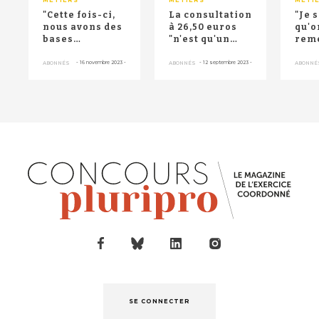
"Cette fois-ci,
La consultation
"Je 
nous avons des
à 26,50 euros
qu'o
bases
"n'est qu'un
reme
communes" :
passage et pas
de la
les médecins
un point d’a...
Tho
-
16 novembre 2023
-
-
12 septembre 2023
-
ABONNÉS
ABONNÉS
ABONNÉ
libéraux...
Fatô
SE CONNECTER