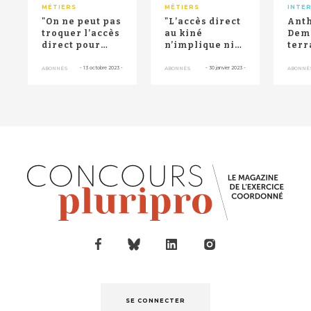
MÉTIERS
MÉTIERS
INTE
"On ne peut pas
"L’accès direct
Ant
troquer l’accès
au kiné
Demo
direct pour
n’implique ni
terr
acheter la paix
transfert de
plus
sociale av...
compétences,
méd
-
13 octobre 2023
-
-
30 janvier 2023
-
ABONNÉS
ABONNÉS
ABONNÉ
ni dél...
sem
favo
SE CONNECTER