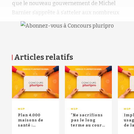
que le nouveau gouvernement de Michel
Barnier s’apprête à s’atteler aux nombreux
Articles relatifs
RETOUR HAUT DE PAGE
MSP
MSP
MSP
Plan 4.000
"Ne sacrifions
Impl
maisons de
pas le long
usag
santé :
terme au court
de l
AVECsanté
terme" : lettre
sant