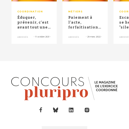
COORDINATION
MÉTIERS
COOR
Éduquer,
Paiement à
Esca
prévenir, c’est
l’acte,
se h
avant tout une
forfaitisation,
"sil
approche
Rosp… demain,
l’As
pluripro…
quelle
mal
-
11 octobre 2021
-
-
29 mars 2022
-
ABONNÉS
ABONNÉS
ABONNÉ
rémunération ?