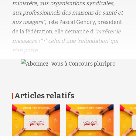
ministère, aux organisations syndicales,
aux professionnels des maisons de santé et
aux usagers"
, liste Pascal Gendry, président
de la fédération, elle demande d’
"arrêter le
massacre !" :
"
celui d’une 'refondation' qui
n’en porte
Articles relatifs
RETOUR HAUT DE PAGE