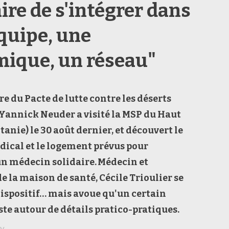
ire de s'intégrer dans
quipe, une
ique, un réseau"
re du Pacte de lutte contre les déserts
Yannick Neuder
a visité la MSP du Haut
itanie)
le 30 août dernier, et découvert
le
dical et le logement
prévus pour
un médecin solidaire.
M
édecin
et
de
la maison de santé
,
Cécile Trioulier
se
dispositif… mais avoue qu'un certain
iste autour de détails pratico-pratiques.
y