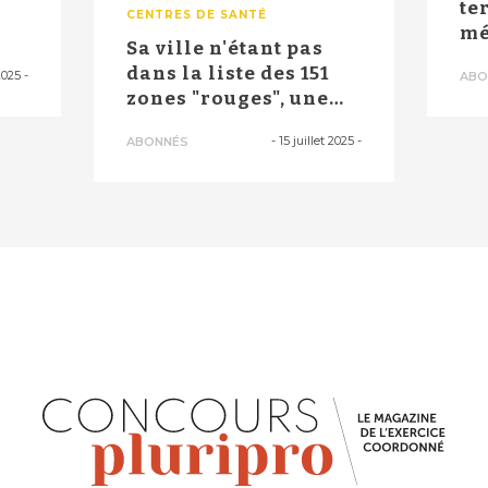
te
CENTRES DE SANTÉ
mé
Sa ville n'étant pas
..
No
dans la liste des 151
2025
-
ABO
zones "rouges", une
ancienn...
-
15 juillet 2025
-
ABONNÉS