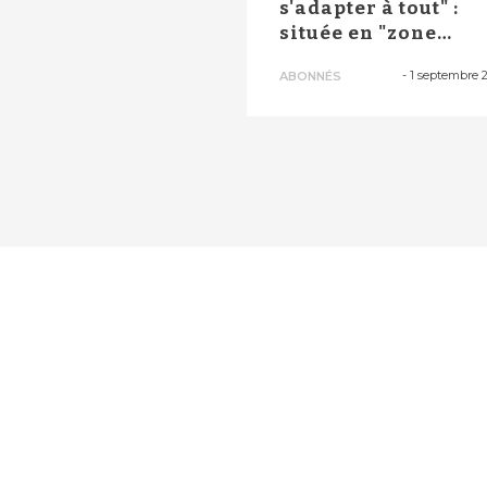
s'adapter à tout" :
située en "zone
rouge", la maison d.
-
1 septembre 
ABONNÉS