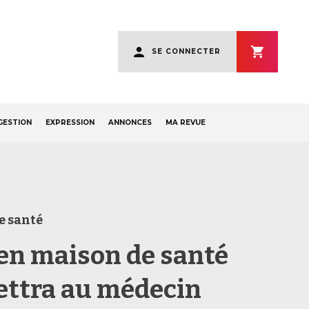
User
SE CONNECTER
account
menu
GESTION
EXPRESSION
ANNONCES
MA REVUE
e santé
 en maison de santé
ttra au médecin