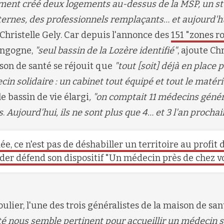
ment créé deux logements au-dessus de la MSP, un stu
internes, des professionnels remplaçants… et aujourd'
Christelle Gely
. Car depuis l'annonce des
151 "zones r
angogne,
"seul bassin de la Lozère identifié"
, ajoute Chr
ison de santé se réjouit que
"tout [soit] déjà en place 
cin solidaire : un cabinet tout équipé et tout le matéri
le bassin de vie élargi
, "on comptait 11 médecins généra
s
.
Aujourd'hui, ils ne sont plus que 4… et 3 l'an prochai
dée, ce n'est pas de déshabiller un territoire au profit 
er défend son dispositif "Un médecin près de chez v
oulier,
l'une des trois généralistes de
la maison de san
é nous semble pertinent pour accueillir un médecin so