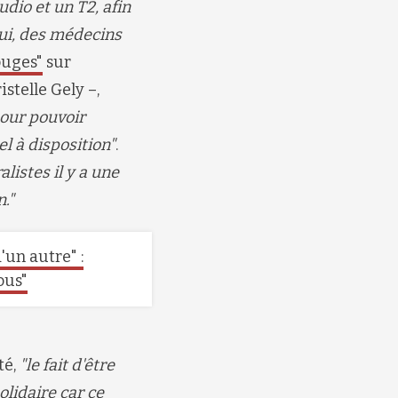
dio et un T2, afin
hui, des médecins
ouges"
sur
istelle Gely –,
pour pouvoir
el à disposition"
.
listes il y a une
n.
"
d'un autre" :
ous"
té
,
"
l
e fait d'être
lidaire car ce