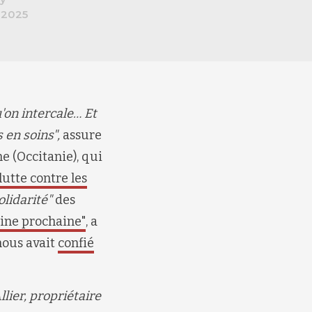
 2025
u'on intercale… Et
 en soins"
,
assure
e (Occitanie)
,
qui
lutte contre les
lidarité"
des
ine prochaine"
, a
nous avait
confié
ier, propriétaire