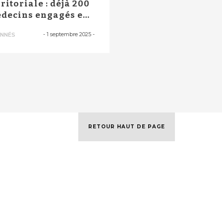
rritoriale : déjà 200
decins engagés en
uvelle-Aquita...
-
1 septembre 2025
-
NNÉS
RETOUR HAUT DE PAGE