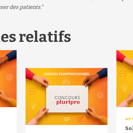
ser des patients."
es relatifs
MÉT
So