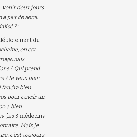
 Venir deux jours
n'a pas de sens.
alisé ?"
.
 déploiement du
ochaine
, on est
errogations
ons ? Qui prend
e ? Je veux bien
il faudra bien
ros pour
ouvrir un
o
n a bien
us
[les 3 médecins
lontaire
. Mais je
re, c'est toujours