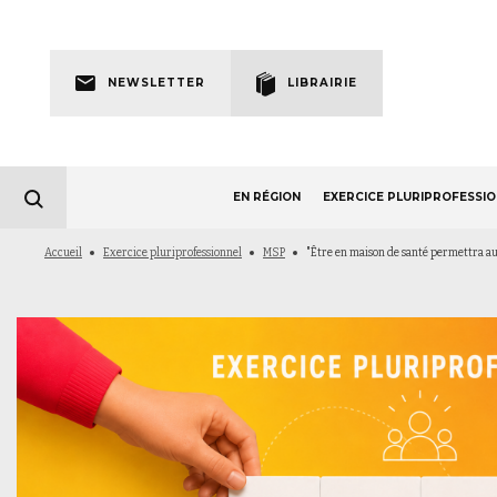
Skip
to
Newsletter
main
NEWSLETTER
LIBRAIRIE
navigation
EN RÉGION
EXERCICE PLURIPROFESSI
Fil
Accueil
Exercice pluriprofessionnel
MSP
"Être en maison de santé permettra au
d'Ariane