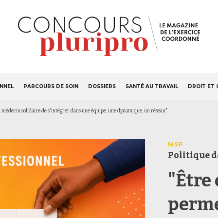
S'ABONNER
Navigation
ONNEL
PARCOURS DE SOIN
DOSSIERS
SANTÉ AU TRAVAIL
DROIT ET 
principale
 médecin solidaire de s'intégrer dans une équipe, une dynamique, un réseau"
MSP
Politique d
"Être
perme