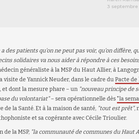
3 septembre
 a des patients qu'on ne peut pas voir, qu'on diffère, q
ecins solidaires va nous aider
à répondre à ces besoins
médecin
généraliste
à la
MSP du Haut Allier, à Langogn
la visite de Yannick Neuder, dans le cadre du
Pacte de 
, et dont la mesure phare – un
"nouveau principe de so
base du volontariat"
– sera opérationnelle dès
"la sema
e de la Santé.
Et à la maison de santé,
"t
out est prêt"
,
rthophoniste et
sa
cogérante
avec
Cécile Trioulier
.
on de
la
MSP
,
"la communauté de communes du Haut All