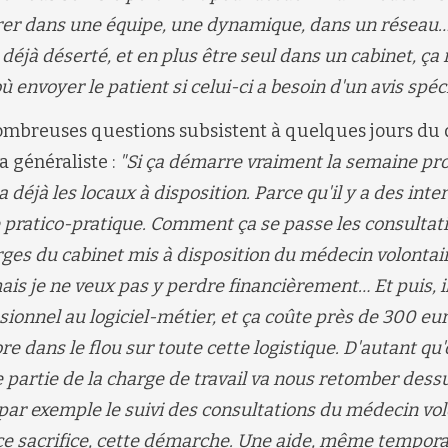
grer dans une équipe, une dynamique, dans un réseau…
 déjà déserté, et en plus être seul dans un cabinet, ça 
envoyer le patient si celui-ci a besoin d'un avis spéci
nombreuses questions subsistent à quelques jours du
la généraliste :
"
Si ça
démarre
vraiment
la semaine pr
 déjà les locaux à disposition. Parce
qu'il y a des int
pratico-pratique
.
Comment ça se passe les consultati
ges du cabinet mis à disposition du médecin volontair
mais je ne veux pas y perdre financièrement…
Et puis
, 
sionnel au logiciel-métier,
et
ça
coûte
près de 300 eu
re dans le flou sur toute cette logistique.
D'autant qu'
 partie de la charge de travail va nous retomber dess
 par exemple le suivi des consultations du médecin vo
 ce sacrifice, cette démarche. Une aide, même temporai