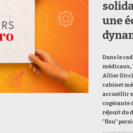
solida
une é
dynam
Dans le cad
médicaux,
Allier (Occ
cabinet mé
accueillir 
cogérante 
réjouit du 
"flou" pers
Karen Ramsa