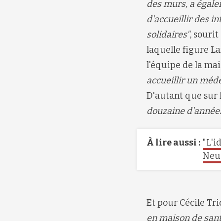
des murs, a égale
d'accueillir des 
solidaires"
, sourit
laquelle figure L
l'équipe de la ma
accueillir un méde
D'autant que
s
ur 
douzaine d'année
À lire aussi :
"L'i
Neud
Et pour
Cécile Tri
en maison de sant