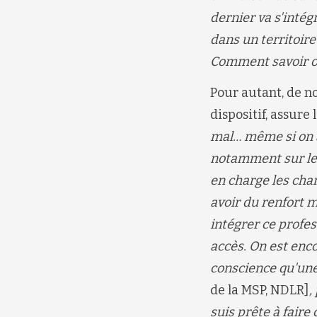
dernier va s'inté
dans un territoire
Comment savoir où 
Pour autant, de 
dispositif, assure 
mal… même si on a
notamment sur le 
en charge les char
avoir du renfort 
intégrer ce profes
accès
. On est enco
conscience qu'une
de la MSP, NDLR]
,
suis prête à faire